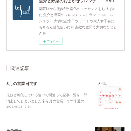
魚介と野菜のおまかせフレンチ le sud ル・シュッド
薬院駅から徒歩5分 南仏のエッセンスをちりばめ
た 魚介と野菜のフレンチレストラン le sud ル・
シュッド 大切な記念日や デートや大人女子会に
もちろん普段使いにも 素敵な空間で大切なひとと
きを
フォロー
関連記事
8月の営業日です
先ほど編集している途中で間違って記事一覧を一部
消去してしまいました😭今月の営業日です来週の…
2026.08.08 10:54
✳︎予告✳︎