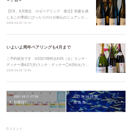
【5月、6月限定 ロゼペアリング 復活】初夏を感
じるこの季節にぴったりのロゼ南仏のニュアンス…
2026.04.23 12:10
いよいよ周年ペアリングも4月まで
ご予約状況です 4/2321時時点4/25（土）ランチ・
ディナー🈵4/27(月)ランチ・ディナー◯4/29(火)ラ…
2026.04.23 12:04
2021.09.11 07:38
2021.08.24 05:36
秋模様‼️
魚 魚 魚
0
コメント