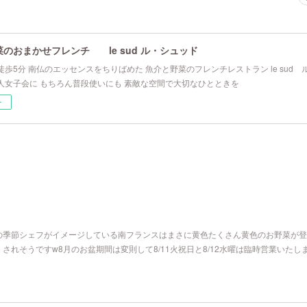
のおまかせフレンチ le sud ル・シュッド
歩5分 南仏のエッセンスをちりばめた 魚介と野菜のフレンチレストラン le sud
人女子会に もちろん普段使いにも 素敵な空間で大切なひとときを
ー
の季節シェフがイメージしている南フランスはまさに黄色たくさん黄色のお野菜が登
されそうですw8月のお盆期間は変則して8/11火祝日と8/12水曜は臨時営業いたし