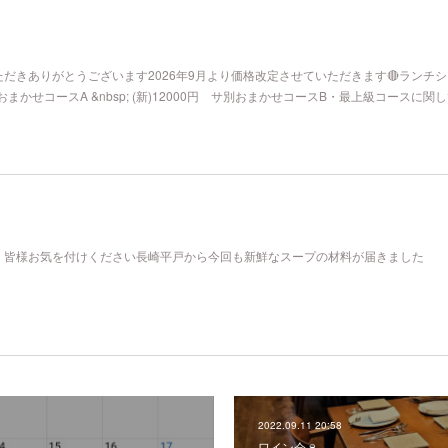
だきありがとうございます2026年9月より価格改定させていただきます🔴ランチ
おまかせコースA &nbsp; (新)12000円 サ別おまかせコースB・最上級コースに関
、皆様お気を付けください長崎平戸から今回も新鮮なスープの材料が届きました
2022.09.11 20:58
ワイン会🍷