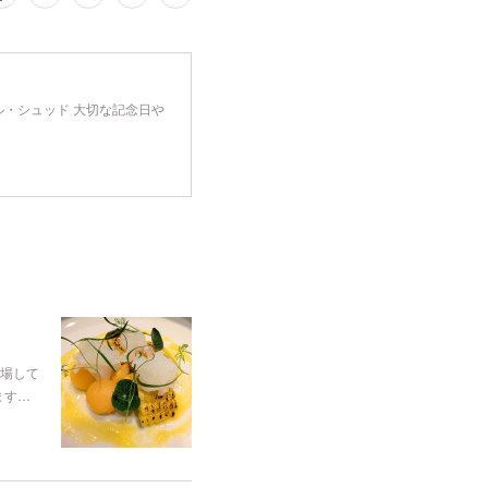
 ル・シュッド 大切な記念日や
場して
ます…