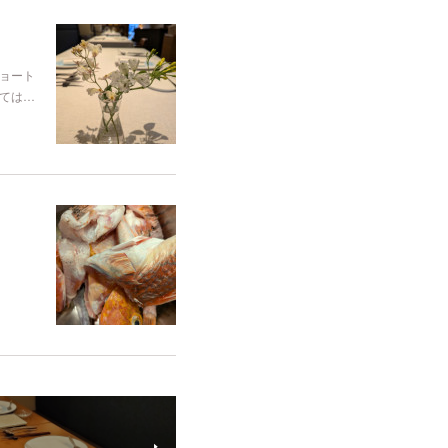
ショート
しては…