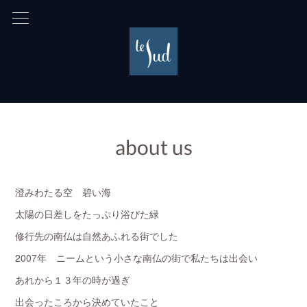
about us
澄みわたる空 碧い海
太陽の日差しをたっぷり浴びた緑
修行先の南仏は自然あふれる街でした
2007年 ニームという小さな南仏の街で私たちは出会い
あれから１３年の時が過ぎ
出会ったころから決めていたこと