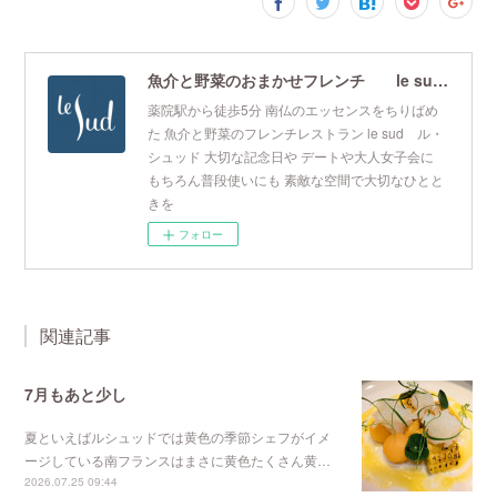
魚介と野菜のおまかせフレンチ le sud ル・シュッド
薬院駅から徒歩5分 南仏のエッセンスをちりばめ
た 魚介と野菜のフレンチレストラン le sud ル・
シュッド 大切な記念日や デートや大人女子会に
もちろん普段使いにも 素敵な空間で大切なひとと
きを
フォロー
関連記事
7月もあと少し
夏といえばルシュッドでは黄色の季節シェフがイメ
ージしている南フランスはまさに黄色たくさん黄…
2026.07.25 09:44