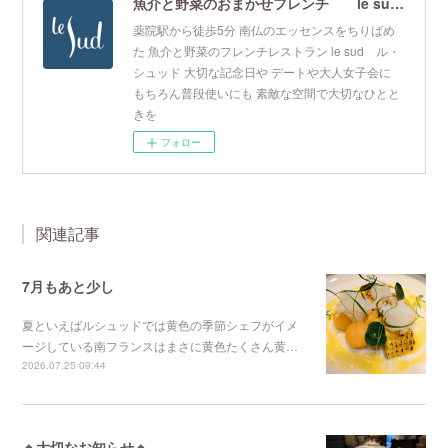
魚介と野菜のおまかせフレンチ le sud ル・シュッド
薬院駅から徒歩5分 南仏のエッセンスをちりばめ
た 魚介と野菜のフレンチレストラン le sud ル・
シュッド 大切な記念日や デートや大人女子会に
もちろん普段使いにも 素敵な空間で大切なひとと
きを
フォロー
関連記事
7月もあと少し
夏といえばルシュッドでは黄色の季節シェフがイメ
ージしている南フランスはまさに黄色たくさん黄…
2026.07.25 09:44
🔸大切なお知らせ🔸