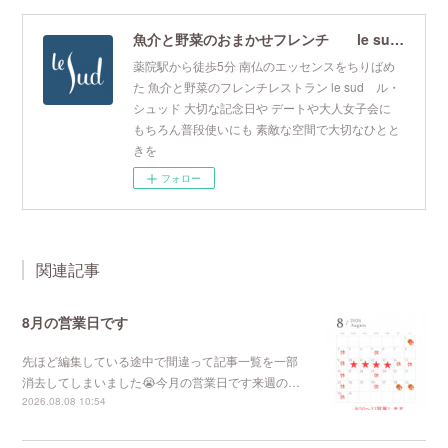
魚介と野菜のおまかせフレンチ le sud ル・シュッド
薬院駅から徒歩5分 南仏のエッセンスをちりばめ
た 魚介と野菜のフレンチレストラン le sud ル・
シュッド 大切な記念日や デートや大人女子会に
もちろん普段使いにも 素敵な空間で大切なひとと
きを
フォロー
関連記事
8月の営業日です
先ほど編集している途中で間違って記事一覧を一部
消去してしまいました😭今月の営業日です来週の…
2026.08.08 10:54