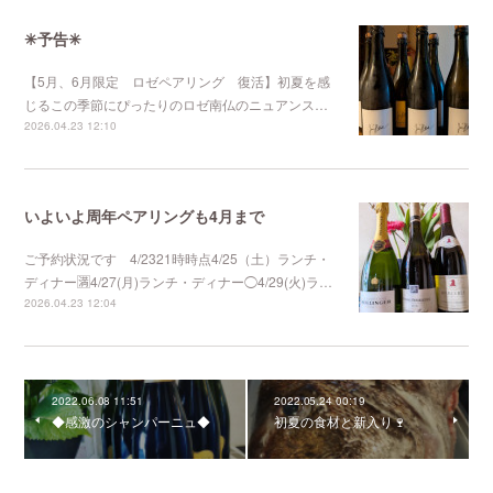
✳︎予告✳︎
【5月、6月限定 ロゼペアリング 復活】初夏を感
じるこの季節にぴったりのロゼ南仏のニュアンス…
2026.04.23 12:10
いよいよ周年ペアリングも4月まで
ご予約状況です 4/2321時時点4/25（土）ランチ・
ディナー🈵4/27(月)ランチ・ディナー◯4/29(火)ラ…
2026.04.23 12:04
2022.06.08 11:51
2022.05.24 00:19
◆感激のシャンパーニュ◆
初夏の食材と新入り🍷