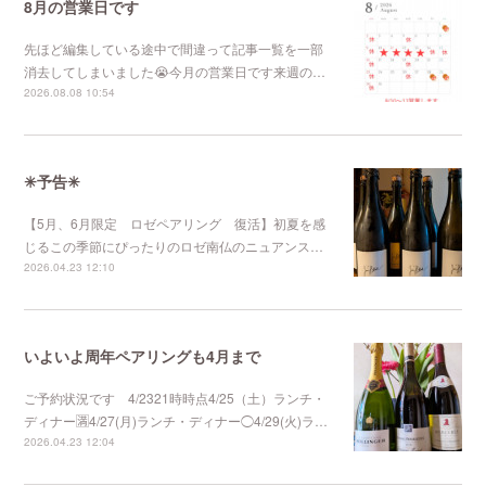
8月の営業日です
先ほど編集している途中で間違って記事一覧を一部
消去してしまいました😭今月の営業日です来週の…
2026.08.08 10:54
✳︎予告✳︎
【5月、6月限定 ロゼペアリング 復活】初夏を感
じるこの季節にぴったりのロゼ南仏のニュアンス…
2026.04.23 12:10
いよいよ周年ペアリングも4月まで
ご予約状況です 4/2321時時点4/25（土）ランチ・
ディナー🈵4/27(月)ランチ・ディナー◯4/29(火)ラ…
2026.04.23 12:04