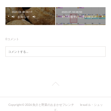
2023.08.08 09:17
2023.07.18 08:50
📢 お知らせ 📢
🐟7月後半のご予約状況🍖
0
コメント
Copyright ©
2026
魚介と野菜のおまかせフレンチ le sud ル・シュッ
ド
.