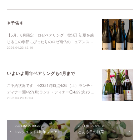
✳︎予告✳︎
【5月、6月限定 ロゼペアリング 復活】初夏を感
じるこの季節にぴったりのロゼ南仏のニュアンス…
2026.04.23 12:10
いよいよ周年ペアリングも4月まで
ご予約状況です 4/2321時時点4/25（土）ランチ・
ディナー🈵4/27(月)ランチ・ディナー◯4/29(火)ラ…
2026.04.23 12:04
2024.02.29 09:29
2024.01.29 04:10
✨ルシュッド4周年フェア✨
とある日の前菜