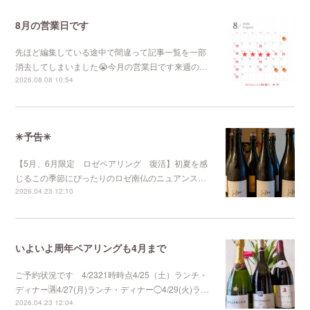
8月の営業日です
先ほど編集している途中で間違って記事一覧を一部
消去してしまいました😭今月の営業日です来週の…
2026.08.08 10:54
✳︎予告✳︎
【5月、6月限定 ロゼペアリング 復活】初夏を感
じるこの季節にぴったりのロゼ南仏のニュアンス…
2026.04.23 12:10
いよいよ周年ペアリングも4月まで
ご予約状況です 4/2321時時点4/25（土）ランチ・
ディナー🈵4/27(月)ランチ・ディナー◯4/29(火)ラ…
2026.04.23 12:04