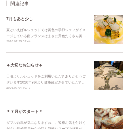
関連記事
7月もあと少し
夏といえばルシュッドでは黄色の季節シェフがイメ
ージしている南フランスはまさに黄色たくさん黄…
2026.07.25 09:44
🔸大切なお知らせ🔸
日頃よりルシュッドをご利用いただきありがとうご
ざいます2026年9月より価格改定させていただき…
2026.07.04 10:19
＊７月がスタート＊
ダブル台風が気になりますね、、皆様お気を付けく
ださい長崎平戸から今回も新鮮なスープの材料が…