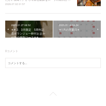
2026.07.02 01:57
2025.01.27 08:52
2025.01.16 04:24
✳︎✳︎ 2、3月限定 5周年記
✳︎1月の営業日✳︎
念ボランジェ一杯付おまか
せ魚介特別コース✳︎✳︎
0
コメント