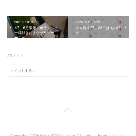
2025.07.03 04:05
2025.06.24 03:24
✳︎7、8月限定 ボランジェ
🍖今週末27、28日は肉の日
一杯付きおまかせサマーコ
🍖
ース✳︎
0
コメント
Copyright ©
2026
魚介と野菜のおまかせフレンチ le sud ル・シュッ