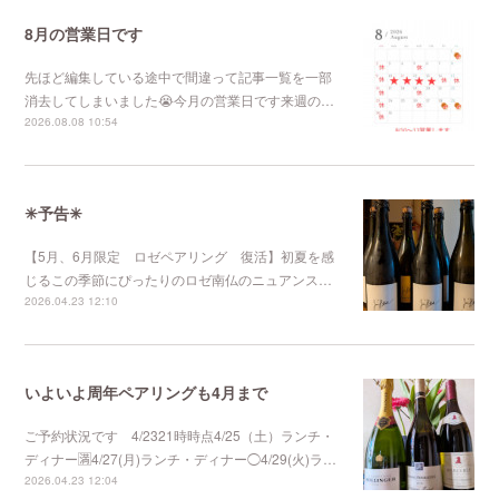
8月の営業日です
先ほど編集している途中で間違って記事一覧を一部
消去してしまいました😭今月の営業日です来週の…
2026.08.08 10:54
✳︎予告✳︎
【5月、6月限定 ロゼペアリング 復活】初夏を感
じるこの季節にぴったりのロゼ南仏のニュアンス…
2026.04.23 12:10
いよいよ周年ペアリングも4月まで
ご予約状況です 4/2321時時点4/25（土）ランチ・
ディナー🈵4/27(月)ランチ・ディナー◯4/29(火)ラ…
2026.04.23 12:04