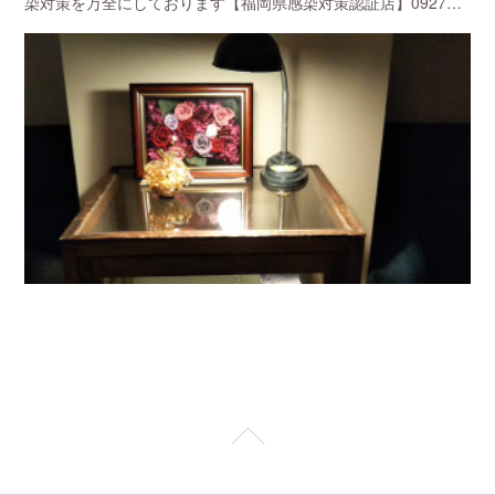
染対策を万全にしております【福岡県感染対策認証店】0927…