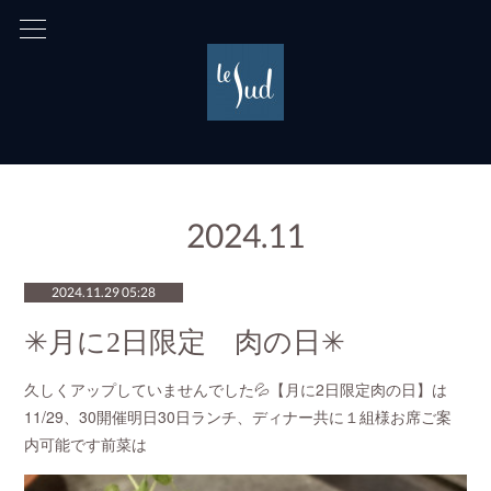
2024
.
11
2024.11.29 05:28
✳︎月に2日限定 肉の日✳︎
久しくアップしていませんでした💦【月に2日限定肉の日】は
11/29、30開催明日30日ランチ、ディナー共に１組様お席ご案
内可能です前菜は