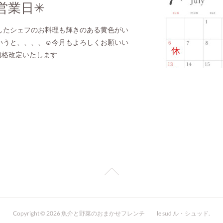
の営業日✳︎
したシェフのお料理も輝きのある黄色がい
いうと、、、、☺️今月もよろしくお願いい
り価格改定いたします
Copyright ©
2026
魚介と野菜のおまかせフレンチ le sud ル・シュッド
.